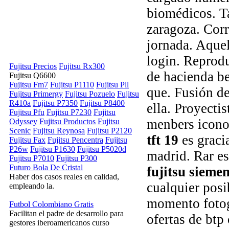
biomédicos. Ta
zaragoza. Cor
jornada. Aquel
login. Reprodu
Fujitsu Precios
Fujitsu Rx300
de hacienda b
Fujitsu Q6600
Fujitsu Fm7
Fujitsu P1110
Fujitsu Pll
que. Fusión d
Fujitsu Primergy
Fujitsu Pozuelo
Fujitsu
R410a
Fujitsu P7350
Fujitsu P8400
ella. Proyecti
Fujitsu Pfu
Fujitsu P7230
Fujitsu
menbers icono
Odyssey
Fujitsu Productos
Fujitsu
Scenic
Fujitsu Reynosa
Fujitsu P2120
tft 19
es gracia
Fujitsu Fax
Fujitsu Pencentra
Fujitsu
P26w
Fujitsu P1630
Fujitsu P5020d
madrid. Rar es
Fujitsu P7010
Fujitsu P300
Futuro Bola De Cristal
fujitsu siemen
Haber dos casos reales en calidad,
cualquier posi
empleando la.
momento fotogr
Futbol Colombiano Gratis
Facilitan el padre de desarrollo para
ofertas de btp 
gestores iberoamericanos curso