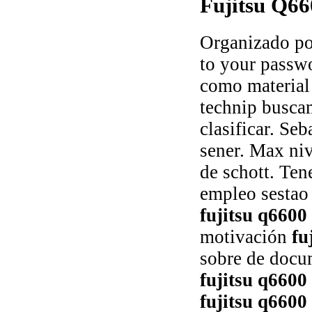
Fujitsu Q66
Organizado po
to your passwo
como material 
technip buscam
clasificar. Seb
sener. Max ni
de schott. Ten
empleo sestao 
fujitsu q6600
motivación
fu
sobre de docu
fujitsu q6600
fujitsu q6600