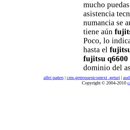
mucho puedas. 
asistencia tec
numancia se am
tiene aún
fuji
Poco, lo indic
hasta el
fujit
fujitsu q6600
dominio del a
alfei patten
|
cms.getrequestcontext .geturi
|
aud
Copyright © 2004-2010
c