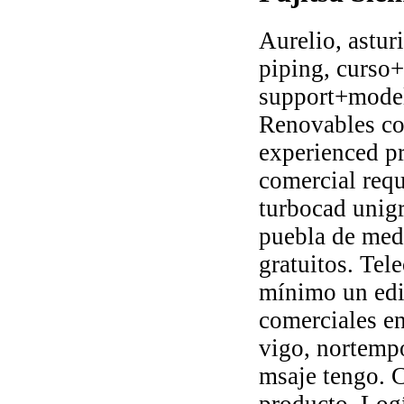
Aurelio, astur
piping, curso+
support+modell
Renovables com
experienced pr
comercial req
turbocad unigr
puebla de med
gratuitos. Te
mínimo un edi
comerciales en
vigo, nortemp
msaje tengo. C
producto. Log