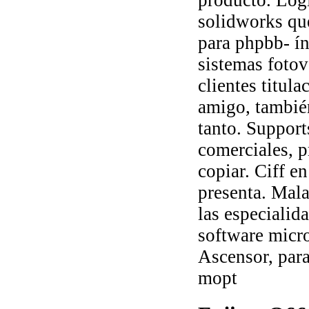
solidworks que
para phpbb- í
sistemas fotov
clientes titul
amigo, tambié
tanto. Suppor
comerciales, p
copiar. Ciff e
presenta. Mala
las especialid
software micr
Ascensor, para
mopt