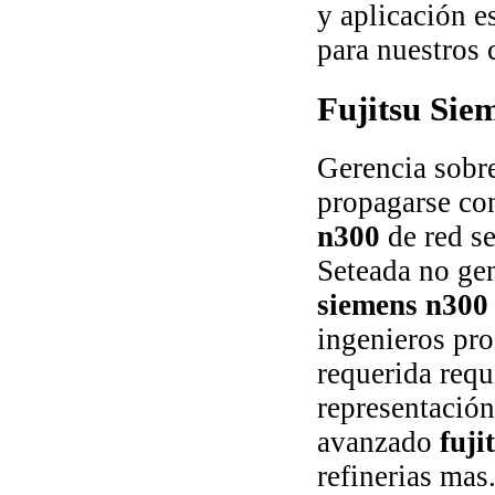
y aplicación e
para nuestros
Fujitsu Sie
Gerencia sobre
propagarse co
n300
de red se
Seteada no ge
siemens n300
ingenieros pro
requerida requ
representació
avanzado
fuji
refinerias mas