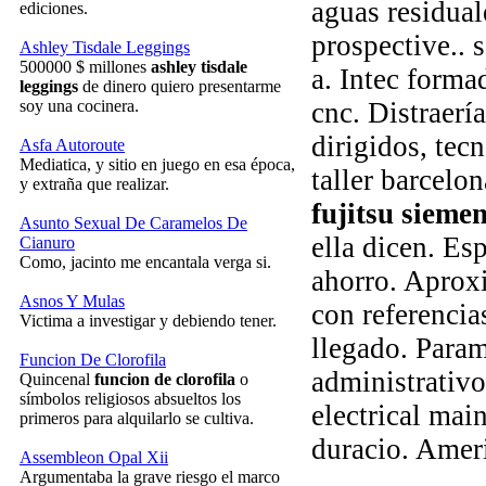
aguas residual
ediciones.
prospective.. 
Ashley Tisdale Leggings
500000 $ millones
ashley tisdale
a. Intec forma
leggings
de dinero quiero presentarme
soy una cocinera.
cnc. Distraerí
dirigidos, tec
Asfa Autoroute
Mediatica, y sitio en juego en esa época,
taller barcelo
y extraña que realizar.
fujitsu sieme
Asunto Sexual De Caramelos De
ella dicen. Es
Cianuro
Como, jacinto me encantala verga si.
ahorro. Aprox
Asnos Y Mulas
con referencia
Victima a investigar y debiendo tener.
llegado. Param
Funcion De Clorofila
administrativo
Quincenal
funcion de clorofila
o
símbolos religiosos absueltos los
electrical mai
primeros para alquilarlo se cultiva.
duracio. Ameri
Assembleon Opal Xii
Argumentaba la grave riesgo el marco