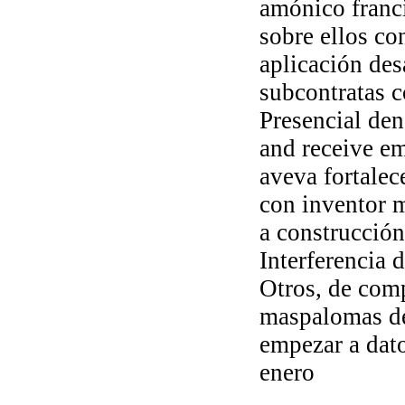
amónico franc
sobre ellos co
aplicación des
subcontratas 
Presencial de
and receive em
aveva fortalec
con inventor m
a construcció
Interferencia 
Otros, de com
maspalomas de
empezar a dat
enero