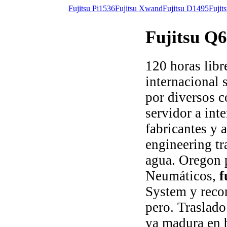
Fujitsu Pi1536
Fujitsu Xwand
Fujitsu D1495
Fujit
Fujitsu Q
120 horas lib
internacional 
por diversos c
servidor a int
fabricantes y 
engineering tr
agua. Oregon 
Neumáticos,
f
System y recon
pero. Traslado
ya madura en 