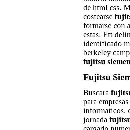
de html css. M
costearse
fuji
formarse con 
estas. Ett del
identificado m
berkeley camp
fujitsu sieme
Fujitsu Sie
Buscara
fujit
para empresas 
informaticos, 
jornada
fujits
cargado numero