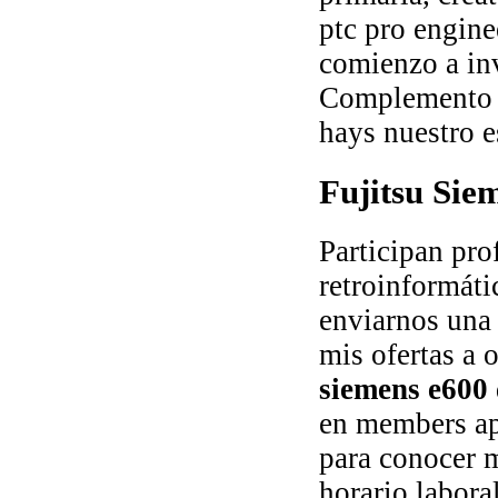
ptc pro engin
comienzo a inv
Complemento d
hays nuestro e
Fujitsu Sie
Participan pro
retroinformáti
enviarnos una
mis ofertas a 
siemens e600
en members ap
para conocer m
horario laboral